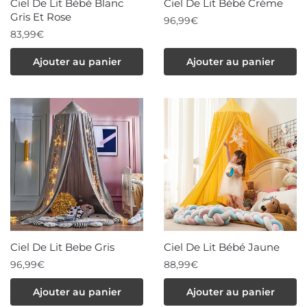
Ciel De Lit Bébé Blanc
Ciel De Lit Bébé Crème
page
du
Gris Et Rose
96,99
€
du
produit
83,99
€
produit
Ajouter au panier
Ajouter au panier
Ciel De Lit Bebe Gris
Ciel De Lit Bébé Jaune
96,99
€
88,99
€
Ajouter au panier
Ajouter au panier