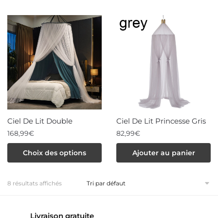
Ciel De Lit Double
Ciel De Lit Princesse Gris
168,99
€
82,99
€
Ce
Choix des options
Ajouter au panier
produit
a
8 résultats affichés
plusieurs
variations.
Les
Livraison gratuite