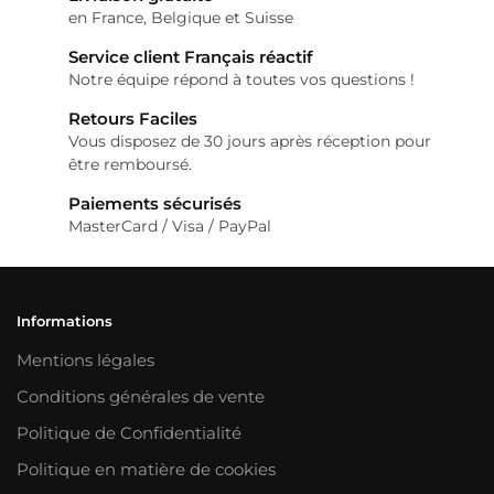
options
en France, Belgique et Suisse
peuvent
être
Service client Français réactif
Notre équipe répond à toutes vos questions !
choisies
sur
Retours Faciles
la
Vous disposez de 30 jours après réception pour
page
être remboursé.
du
Paiements sécurisés
produit
MasterCard / Visa / PayPal
Informations
Mentions légales
Conditions générales de vente
Politique de Confidentialité
Politique en matière de cookies