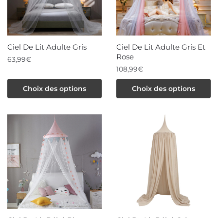
Ciel De Lit Adulte Gris
Ciel De Lit Adulte Gris Et
Rose
63,99
€
108,99
€
Ce
Ce
produit
Choix des options
Choix des options
produit
a
a
plusieurs
plusieurs
variations.
variations.
Les
Les
options
options
peuvent
peuvent
être
être
choisies
choisies
sur
sur
la
la
page