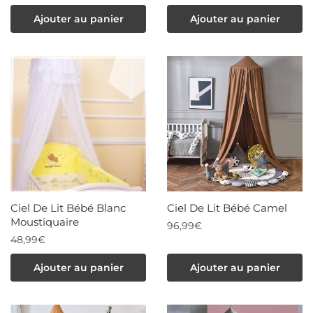
produit
Ajouter au panier
Ajouter au panier
Ciel De Lit Bébé Blanc
Ciel De Lit Bébé Camel
Moustiquaire
96,99
€
48,99
€
Ajouter au panier
Ajouter au panier