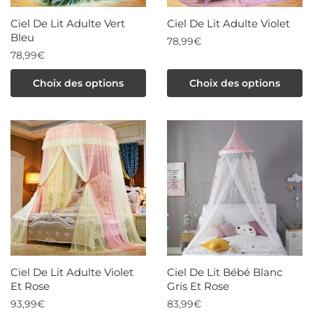
la
Ciel De Lit Adulte Vert
Ciel De Lit Adulte Violet
page
Bleu
78,99
€
du
78,99
€
produit
Ce
Ce
produit
Choix des options
Choix des options
produit
a
a
plusieurs
plusieurs
variations.
variations.
Les
Les
options
options
peuvent
peuvent
être
être
choisies
choisies
sur
sur
la
la
page
Ciel De Lit Adulte Violet
Ciel De Lit Bébé Blanc
page
du
Et Rose
Gris Et Rose
du
produit
93,99
€
83,99
€