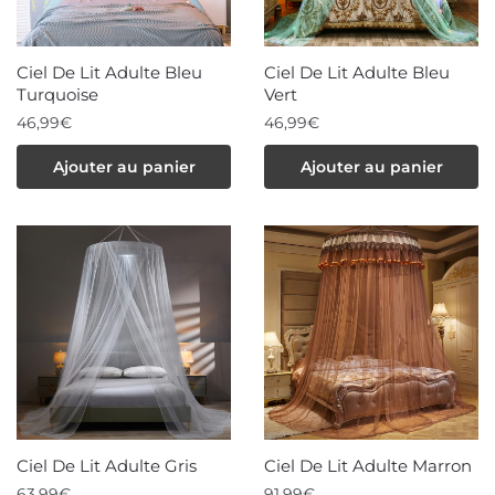
choisies
choisies
sur
sur
la
la
Ciel De Lit Adulte Bleu
Ciel De Lit Adulte Bleu
page
page
Turquoise
Vert
du
du
46,99
€
46,99
€
produit
produit
Ajouter au panier
Ajouter au panier
Ciel De Lit Adulte Gris
Ciel De Lit Adulte Marron
63,99
€
91,99
€