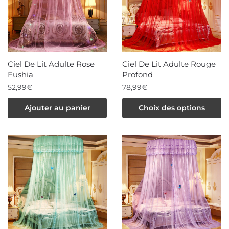
peuvent
peuvent
être
être
choisies
choisies
sur
sur
la
la
Ciel De Lit Adulte Rose
Ciel De Lit Adulte Rouge
page
page
Fushia
Profond
du
du
52,99
€
78,99
€
produit
produit
Ce
Ajouter au panier
Choix des options
produit
a
plusieurs
variations.
Les
options
peuvent
être
choisies
sur