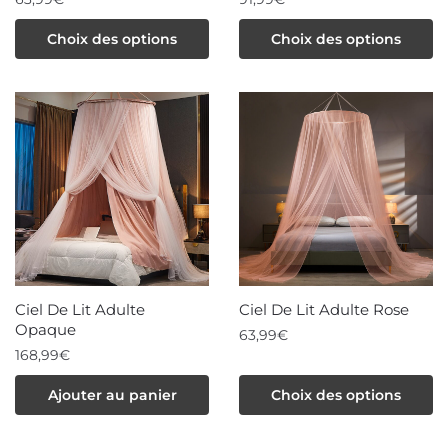
Ce
Ce
Choix des options
Choix des options
produit
produit
a
a
plusieurs
plusieurs
variations.
variations.
Les
Les
options
options
peuvent
peuvent
être
être
choisies
choisies
sur
sur
la
la
Ciel De Lit Adulte
Ciel De Lit Adulte Rose
page
page
Opaque
63,99
€
du
du
168,99
€
produit
produit
Ce
produit
Ajouter au panier
Choix des options
a
plusieurs