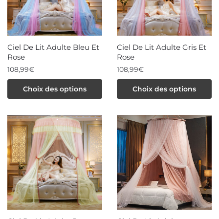
Ciel De Lit Adulte Bleu Et
Ciel De Lit Adulte Gris Et
Rose
Rose
108,99
€
108,99
€
Ce
Ce
Choix des options
Choix des options
produit
produit
a
a
plusieurs
plusieurs
variations.
variations.
Les
Les
options
options
peuvent
peuvent
être
être
choisies
choisies
sur
sur
la
la