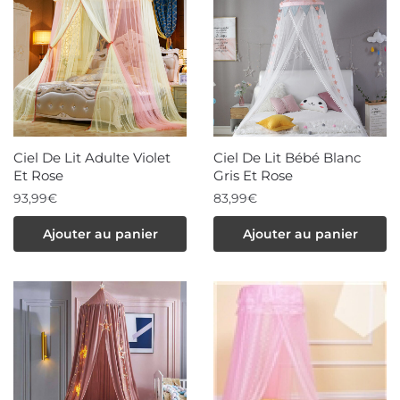
Les
options
peuvent
être
choisies
sur
la
Ciel De Lit Adulte Violet
Ciel De Lit Bébé Blanc
page
Et Rose
Gris Et Rose
du
93,99
€
83,99
€
produit
Ajouter au panier
Ajouter au panier