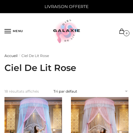
Sauter
Skip
LIVRAISON OFFERTE
à
to
la
content
navigation
MENU
0
Accueil
Ciel De Lit Rose
/
Ciel De Lit Rose
18 résultats affichés