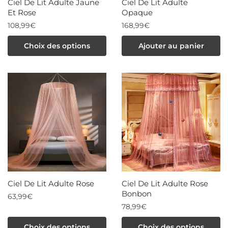
Ciel De Lit Adulte Jaune
Ciel De Lit Adulte
page
page
Et Rose
Opaque
du
du
108,99
€
168,99
€
produit
produit
Ce
Choix des options
Ajouter au panier
produit
a
plusieurs
variations.
Les
options
peuvent
être
choisies
sur
la
Ciel De Lit Adulte Rose
Ciel De Lit Adulte Rose
page
Bonbon
63,99
€
du
78,99
€
produit
Ce
Ce
produit
Choix des options
Choix des options