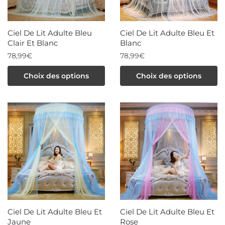
choisies
choisies
sur
sur
la
la
Ciel De Lit Adulte Bleu
Ciel De Lit Adulte Bleu Et
page
page
Clair Et Blanc
Blanc
du
du
78,99
€
78,99
€
produit
produit
Ce
Ce
Choix des options
Choix des options
produit
produit
a
a
plusieurs
plusieurs
variations.
variations.
Les
Les
options
options
peuvent
peuvent
être
être
choisies
choisies
sur
sur
la
la
Ciel De Lit Adulte Bleu Et
Ciel De Lit Adulte Bleu Et
page
page
Jaune
Rose