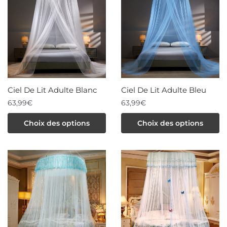
Ciel De Lit Adulte Blanc
Ciel De Lit Adulte Bleu
63,99
€
63,99
€
Ce
Ce
Choix des options
Choix des options
produit
produit
a
a
plusieurs
plusieurs
variations.
variations.
Les
Les
options
options
peuvent
peuvent
être
être