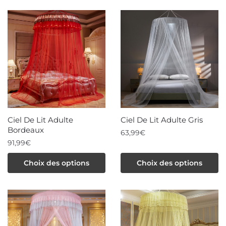
Ciel De Lit Adulte
Ciel De Lit Adulte Gris
Bordeaux
63,99
€
91,99
€
Ce
Ce
produit
Choix des options
Choix des options
produit
a
a
plusieurs
plusieurs
variations.
variations.
Les
Les
options