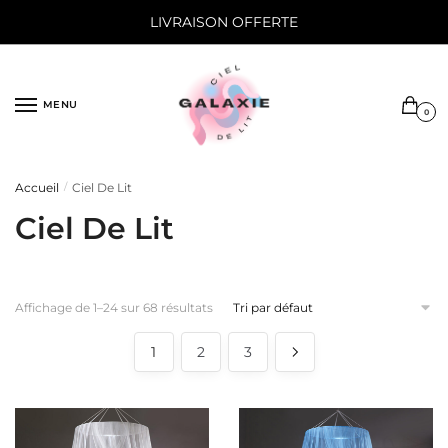
Sauter
Skip
LIVRAISON OFFERTE
à
to
la
content
navigation
MENU
0
Accueil
Ciel De Lit
/
Ciel De Lit
Affichage de 1–24 sur 68 résultats
1
2
3