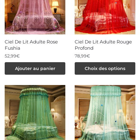
options
options
peuvent
peuvent
être
être
choisies
choisies
sur
sur
la
la
Ciel De Lit Adulte Rose
Ciel De Lit Adulte Rouge
page
page
Fushia
Profond
du
du
52,99
€
78,99
€
produit
produit
Ce
Ajouter au panier
Choix des options
produit
a
plusieurs
variations.
Les
options
peuvent
être
choisies