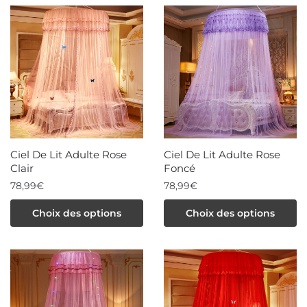
plusieurs
plusieurs
variations.
variations.
Les
Les
options
options
peuvent
peuvent
être
être
choisies
choisies
sur
sur
la
la
page
Ciel De Lit Adulte Rose
Ciel De Lit Adulte Rose
page
du
Clair
Foncé
du
produit
78,99
€
78,99
€
produit
Ce
Ce
Choix des options
Choix des options
produit
produit
a
a
plusieurs
plusieurs
variations.
variations.
Les
Les