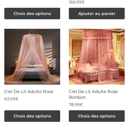
168,99
€
produit
Ce
produit
produit
Choix des options
Ajouter au panier
a
plusieurs
variations.
Les
options
peuvent
être
choisies
sur
la
page
Ciel De Lit Adulte Rose
Ciel De Lit Adulte Rose
du
Bonbon
63,99
€
produit
78,99
€
Ce
Ce
produit
Choix des options
Choix des options
produit
a
a