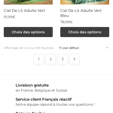
sur
la
Ciel De Lit Adulte Vert
Ciel De Lit Adulte Vert
page
Bleu
91,99
€
du
78,99
€
Ce
produit
Ce
produit
Choix des options
Choix des options
produit
a
a
plusieurs
Affichage de 1–24 sur 68 résultats
plusieurs
variations.
variations.
Les
1
2
3
Les
options
options
peuvent
peuvent
être
être
choisies
choisies
Livraison gratuite
sur
en France, Belgique et Suisse
sur
la
la
page
Service client Français réactif
page
du
Notre équipe répond à toutes vos questions !
du
produit