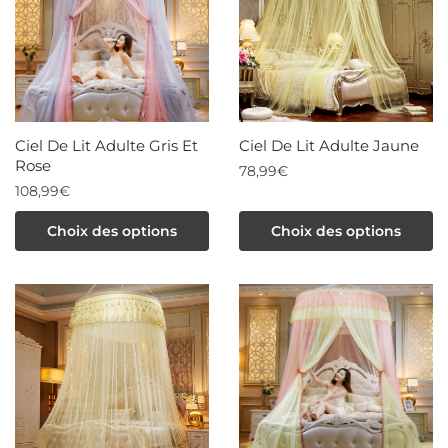
options
peuvent
peuvent
être
être
choisies
choisies
sur
sur
la
la
page
Ciel De Lit Adulte Gris Et
Ciel De Lit Adulte Jaune
page
du
Rose
78,99
€
du
produit
108,99
€
produit
Ce
Ce
produit
Choix des options
Choix des options
produit
a
a
plusieurs
plusieurs
variations.
variations.
Les
Les
options
options
peuvent
peuvent
être
être
choisies
choisies
sur