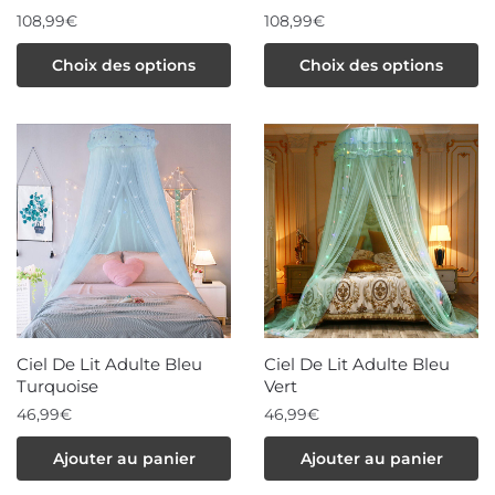
du
du
108,99
€
108,99
€
produit
produit
Ce
Ce
Choix des options
Choix des options
produit
produit
a
a
plusieurs
plusieurs
variations.
variations.
Les
Les
options
options
peuvent
peuvent
être
être
choisies
choisies
sur
sur
la
la
Ciel De Lit Adulte Bleu
Ciel De Lit Adulte Bleu
page
page
Turquoise
Vert
du
du
46,99
€
46,99
€
produit
produit
Ajouter au panier
Ajouter au panier