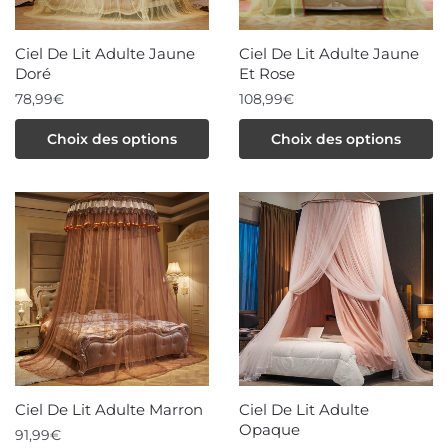
sur
la
la
page
Ciel De Lit Adulte Jaune
Ciel De Lit Adulte Jaune
page
du
Doré
Et Rose
du
produit
78,99
€
108,99
€
produit
Ce
Ce
Choix des options
Choix des options
produit
produit
a
a
plusieurs
plusieurs
variations.
variations.
Les
Les
options
options
peuvent
peuvent
être
être
choisies
choisies
sur
sur
la
la
Ciel De Lit Adulte Marron
Ciel De Lit Adulte
page
page
Opaque
91,99
€
du
du