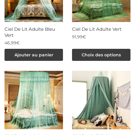
Ciel De Lit Adulte Bleu
Ciel De Lit Adulte Vert
Vert
91,99
€
46,99
€
Ce
produit
Ajouter au panier
Choix des options
a
plusieurs
variations.
Les
options
peuvent
être
choisies
sur
la
page