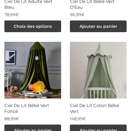
Ciel De Lit Adulte Vert
Ciel De Lit Bébé Vert
du
Bleu
D’Eau
produit
78,99
€
96,99
€
Ce
Choix des options
Ajouter au panier
produit
a
plusieurs
variations.
Les
options
peuvent
être
choisies
sur
la
Ciel De Lit Bébé Vert
Ciel De Lit Coton Bébé
page
Foncé
Vert
du
88,99
€
148,99
€
produit
Ajouter au panier
Ajouter au panier