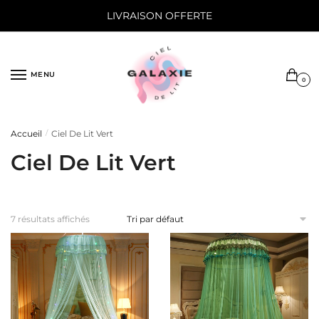
Sauter
Skip
LIVRAISON OFFERTE
à
to
la
content
navigation
MENU
0
Accueil
Ciel De Lit Vert
/
Ciel De Lit Vert
7 résultats affichés