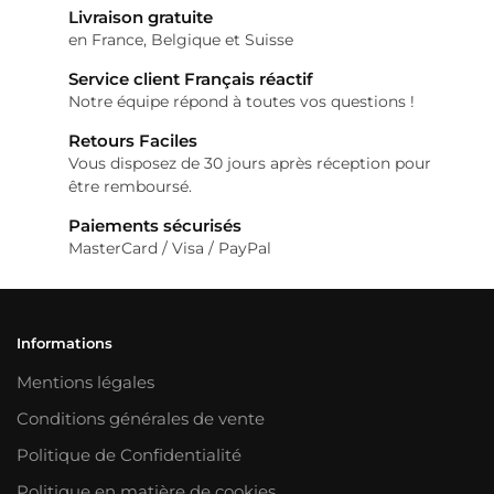
Livraison gratuite
options
en France, Belgique et Suisse
peuvent
être
Service client Français réactif
Notre équipe répond à toutes vos questions !
choisies
sur
Retours Faciles
la
Vous disposez de 30 jours après réception pour
page
être remboursé.
du
Paiements sécurisés
produit
MasterCard / Visa / PayPal
Informations
Mentions légales
Conditions générales de vente
Politique de Confidentialité
Politique en matière de cookies