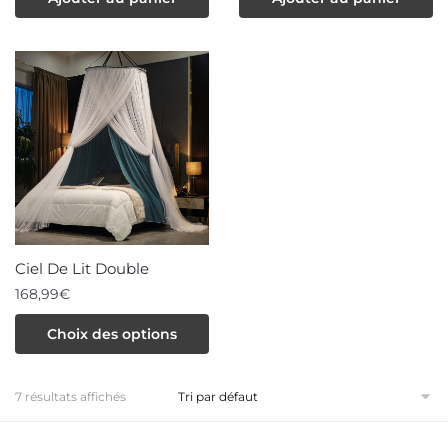
Ciel De Lit Double
168,99
€
Ce
Choix des options
produit
a
7 résultats affichés
plusieurs
variations.
Les