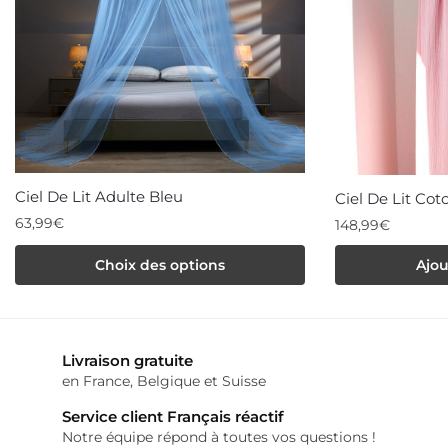
Ciel De Lit Adulte Bleu
Ciel De Lit Co
63,99
€
148,99
€
Ce
Choix des options
Ajou
produit
a
plusieurs
variations.
Livraison gratuite
Les
en France, Belgique et Suisse
options
Service client Français réactif
peuvent
Notre équipe répond à toutes vos questions !