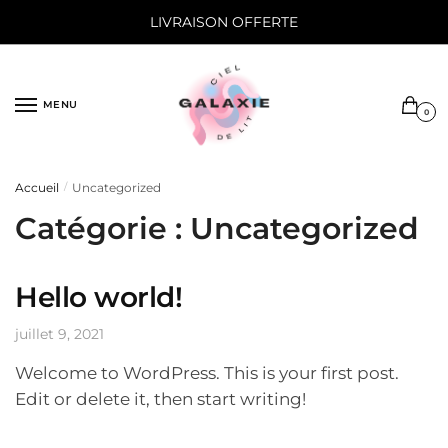
Sauter
Skip
LIVRAISON OFFERTE
à
to
la
content
navigation
MENU
0
Accueil
Uncategorized
/
Catégorie :
Uncategorized
Hello world!
juillet 9, 2021
Welcome to WordPress. This is your first post.
Edit or delete it, then start writing!