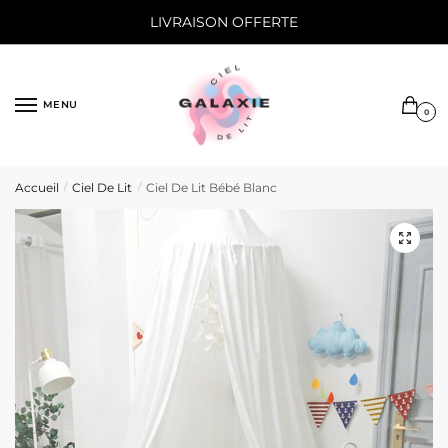
Sauter
Skip
LIVRAISON OFFERTE
à
to
la
content
navigation
MENU
0
Accueil
Ciel De Lit
Ciel De Lit Bébé Blanc
/
/