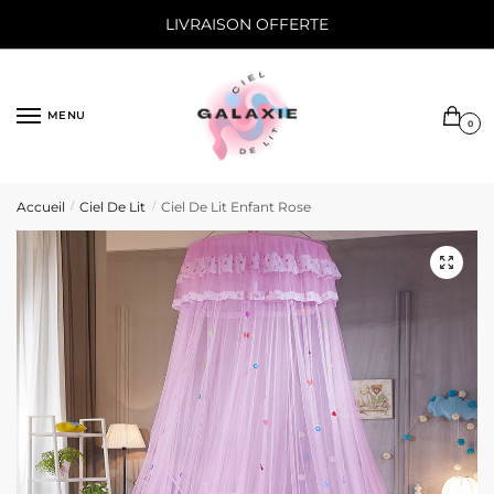
Sauter
Skip
LIVRAISON OFFERTE
à
to
la
content
navigation
MENU
0
Accueil
Ciel De Lit
Ciel De Lit Enfant Rose
/
/