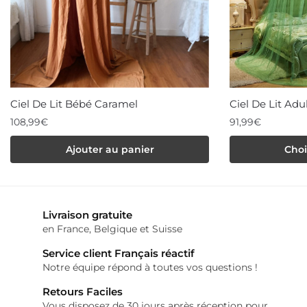
Ciel De Lit Bébé Caramel
Ciel De Lit Adu
108,99
€
91,99
€
Ce
Ajouter au panier
Choi
produit
a
plusieurs
variations.
Livraison gratuite
Les
en France, Belgique et Suisse
options
Service client Français réactif
peuvent
Notre équipe répond à toutes vos questions !
être
Retours Faciles
choisies
Vous disposez de 30 jours après réception pour